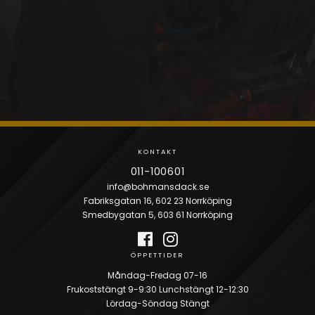
450:-/hjul
Reparation av däck på personbil
KONTAKTA OSS
KONTAKT
011-100601
info@bohmansdack.se
Fabriksgatan 16, 602 23 Norrköping
Smedbygatan 5, 603 61 Norrköping
ÖPPETTIDER
Måndag-Fredag 07-16
Frukoststängt 9-9:30 Lunchstängt 12-12:30
Lördag-Söndag Stängt