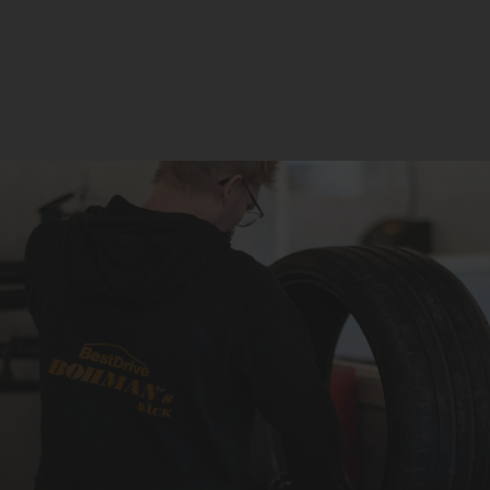
jourbil och kan komma ut och laga ditt däck på plats.
Priser
Pris från
Tjänst
300:-/hjul
Lagning av punktering (löst hjul)
450:-/hjul
Lagning av punktering, hjul på bil
Lagning av punktering Personbil
300:-/hjul
(löst hjul)