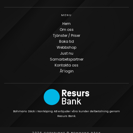
MENU
Hem
Om oss
Tjänster / Priser
Boka tid
Webbshop
Just nu
Samarbetspartner
Kontakta oss
Åf login
Bohmans Däck i Norrköping AB erbjuder våra kunder delbetalning genom
Resurs Bank.
2026 COPYRIGHT © BOHMANS DÄCK