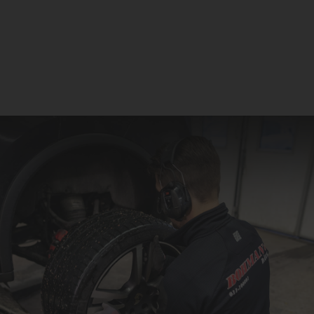
vinterdäck från 1 oktober till 15 mars och för dubbdäck är sista
datum 15 april. Kontakta oss i tid och boka in ditt däckbyte.
Priser
Pris från
Tjänst
500:-
Hjulskifte (kompletta hjul)
Hjulskifte (kompletta hjul) SUV / Lätt
600:-
Lastbil