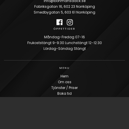
info@bohmansdack.se
Fabriksgatan 16, 602 23 Norrköping
Smedbygatan 5, 603 61 Norrköping
ÖPPETTIDER
Måndag-Fredag 07-16
Frukoststängt 9-9:30 Lunchstängt 12-12:30
Lördag-Söndag Stängt
MENU
Hem
Om oss
Tjänster / Priser
Boka tid
Webbshop
Just nu
Samarbetspartner
Kontakta oss
Åf login